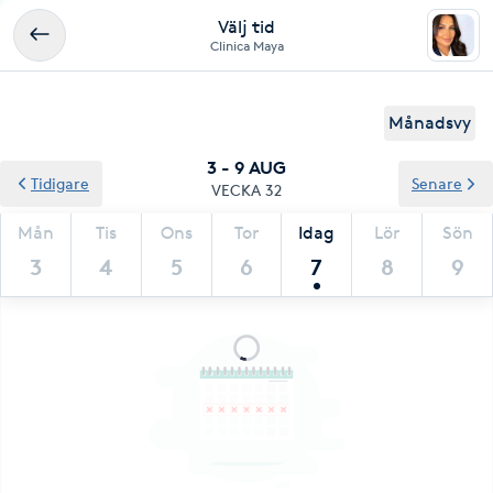
Välj tid
Clinica Maya
Månadsvy
3 - 9 AUG
Tidigare
Senare
VECKA 32
Mån
Tis
Ons
Tor
Idag
Lör
Sön
3
4
5
6
7
8
9