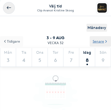
Välj tid
Clip Avancé Kristine Skoog
Månadsvy
3 - 9 AUG
Tidigare
Senare
VECKA 32
Mån
Tis
Ons
Tor
Fre
Idag
Sön
3
4
5
6
7
8
9