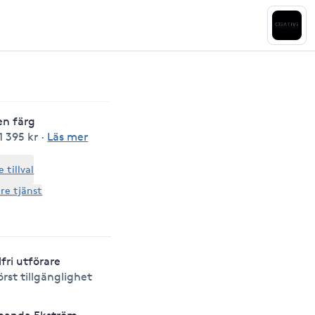
en färg
1 395 kr
·
Läs mer
tillval
are tjänst
lfri utförare
örst tillgänglighet