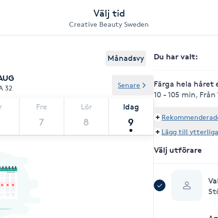
Välj tid
Creative Beauty Sweden
Du har valt
:
Månadsvy
 AUG
Färga hela håret 
Senare
A 32
10 - 105 min
,
Från 
r
Fre
Lör
Idag
Rekommenderade 
7
8
9
Lägg till ytterlig
Välj utförare
Va
St