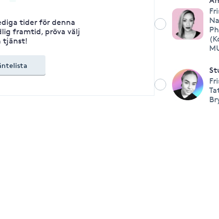
Am
Fr
Na
lediga tider för denna
Ph
lig framtid, pröva välj
(K
 tjänst!
M
äntelista
St
Fr
Ta
Br