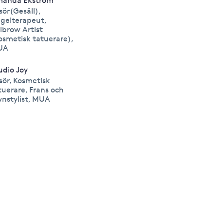
anda Ekström
isör(Gesäll),
gelterapeut,
ibrow Artist
osmetisk tatuerare),
UA
udio Joy
isör, Kosmetisk
tuerare, Frans och
ynstylist, MUA