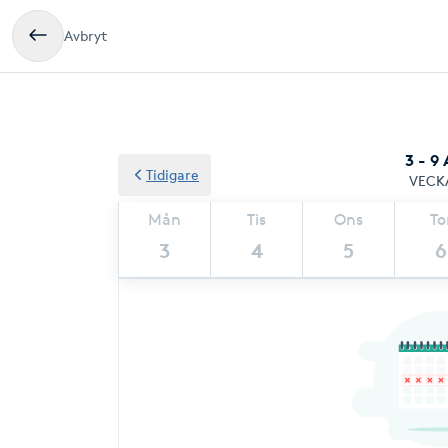
Avbryt
3 - 9
Tidigare
VECK
Mån
Tis
Ons
To
3
4
5
6