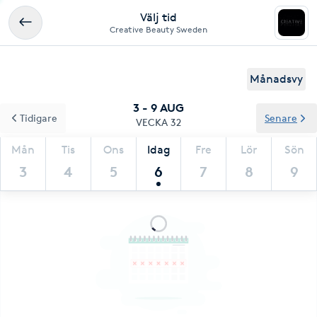
Välj tid
Creative Beauty Sweden
Månadsvy
3 - 9 AUG
Tidigare
Senare
VECKA 32
Mån
Tis
Ons
Idag
Fre
Lör
Sön
3
4
5
6
7
8
9