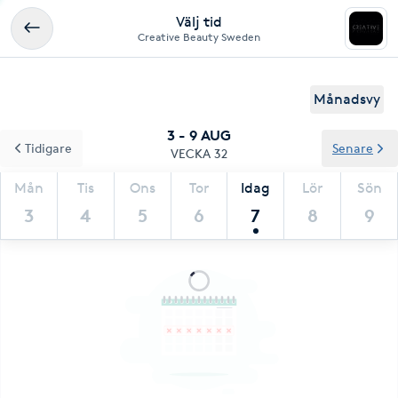
Välj tid
Creative Beauty Sweden
Månadsvy
3 - 9 AUG
Tidigare
Senare
VECKA 32
Mån
Tis
Ons
Tor
Idag
Lör
Sön
3
4
5
6
7
8
9