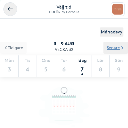
Välj tid
CULÖR by Cornelia
Månadsvy
3 - 9 AUG
Tidigare
Senare
VECKA 32
Mån
Tis
Ons
Tor
Idag
Lör
Sön
3
4
5
6
7
8
9