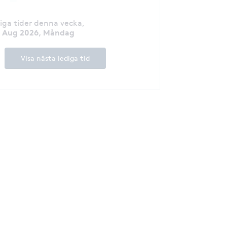
diga tider denna vecka
,
0 Aug 2026, Måndag
Visa nästa lediga tid