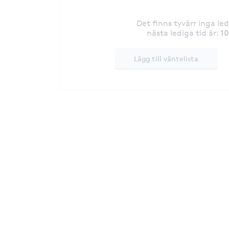
Det finns tyvärr inga le
1
nästa lediga tid är
:
Lägg till väntelista