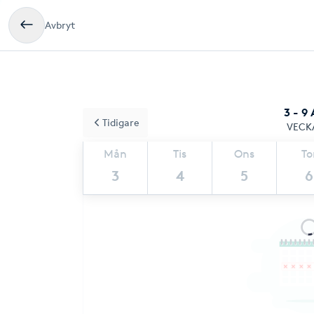
Avbryt
3 - 9
Tidigare
VECK
Mån
Tis
Ons
To
3
4
5
6