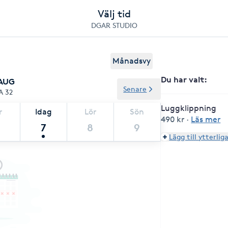
Välj tid
DGAR STUDIO
Månadsvy
Du har valt
:
 AUG
Senare
A 32
Luggklippning
r
Idag
Lör
Sön
490 kr
·
Läs mer
7
8
9
Lägg till ytterlig