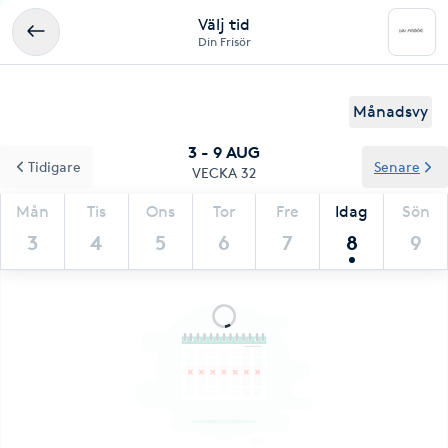
Välj tid
Din Frisör
Månadsvy
3 - 9 AUG
Tidigare
Senare
VECKA 32
Mån
Tis
Ons
Tor
Fre
Idag
Sön
3
4
5
6
7
8
9