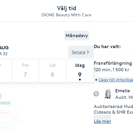
Välj tid
DIONE Beauty With Care
Månadsvy
Du har valt
:
 AUG
Senare
A 32
Fransförlängning 
r
Fre
Lör
Idag
120 min
,
1 500 kr
7
8
9
Lägg till ytterlig
Emelie
Aukt. H
Auktoriserad Hud
Cidesco & SHR E
Elisabethskolan i
Läs mer