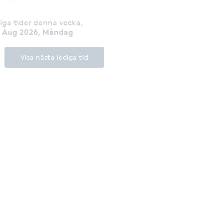
diga tider denna vecka
,
0 Aug 2026, Måndag
Visa nästa lediga tid