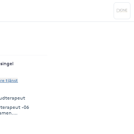
singel
are tjänst
udterapeut
terapeut -06
xamen.
 GBG.