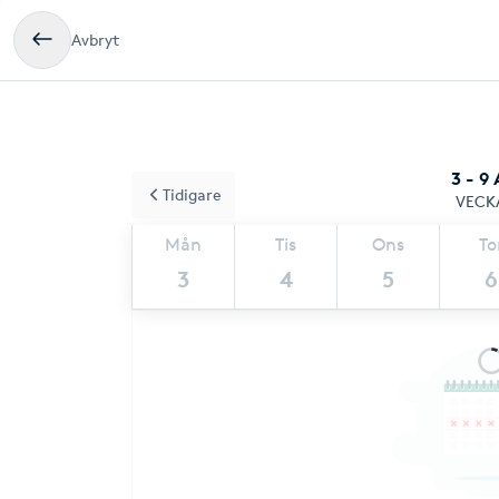
Avbryt
3 - 9
Tidigare
VECK
Mån
Tis
Ons
To
3
4
5
6