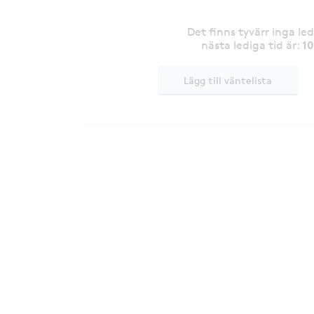
Det finns tyvärr inga le
1
nästa lediga tid är
:
Lägg till väntelista