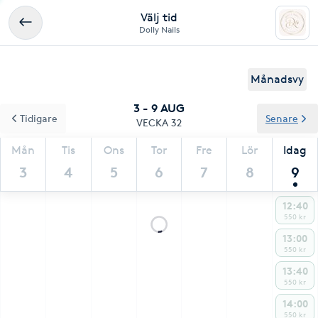
Välj tid
Dolly Nails
Månadsvy
3 - 9 AUG
Tidigare
Senare
VECKA 32
Mån
Tis
Ons
Tor
Fre
Lör
Idag
3
4
5
6
7
8
9
12:40
550 kr
13:00
550 kr
13:40
550 kr
14:00
550 kr