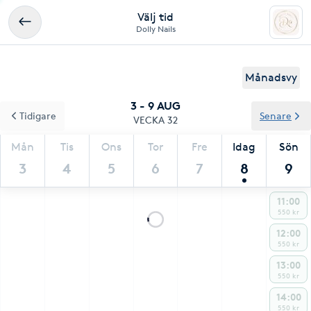
Välj tid
Dolly Nails
Månadsvy
3 - 9 AUG
Tidigare
Senare
VECKA 32
Mån
Tis
Ons
Tor
Fre
Idag
Sön
3
4
5
6
7
8
9
11:00
550 kr
12:00
550 kr
13:00
550 kr
14:00
550 kr