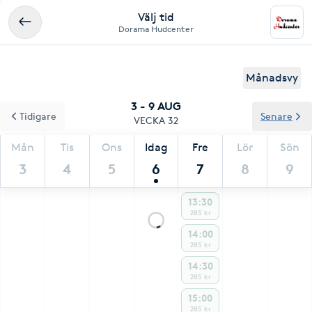
Välj tid
Dorama Hudcenter
Månadsvy
3 - 9 AUG
Tidigare
Senare
VECKA 32
Mån
Tis
Ons
Idag
Fre
Lör
Sön
3
4
5
6
7
8
9
13:30
285 kr
14:00
285 kr
14:30
285 kr
15:00
285 kr