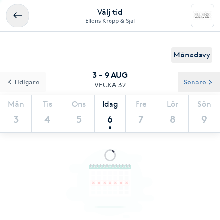
Välj tid
Ellens Kropp & Själ
Månadsvy
3 - 9 AUG
Tidigare
Senare
VECKA 32
Mån
Tis
Ons
Idag
Fre
Lör
Sön
3
4
5
6
7
8
9