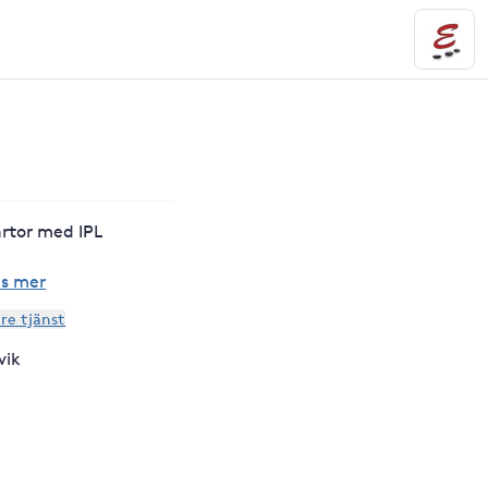
årtor med IPL
äs mer
are tjänst
vik