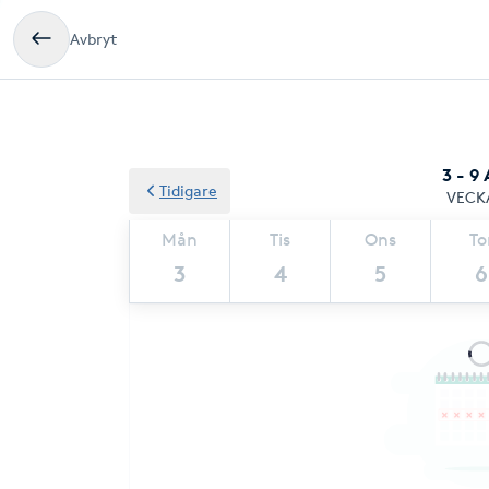
Avbryt
3 - 9
Tidigare
VECK
Mån
Tis
Ons
To
3
4
5
6