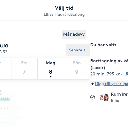
Välj tid
Ellies Hudvårdssalong
Du har valt
:
Månadsvy
 AUG
Borttagning av v
Senare
A 32
(Laser)
20 min
,
795 kr
·
L
r
Fre
Idag
Sön
7
8
9
Lägg till ytterlig
Rum Ire
Ellie