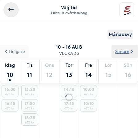
Välj tid
Ellies Hudvårdssalong
Månadsvy
10 - 16 AUG
Tidigare
Senare
VECKA 33
Idag
Tis
Ons
Tor
Fre
Lör
Sön
10
11
12
13
14
15
16
16:00
13:20
14:10
10:00
675 kr
675 kr
675 kr
675 kr
16:15
17:50
17:15
10:10
675 kr
675 kr
675 kr
675 kr
18:35
675 kr