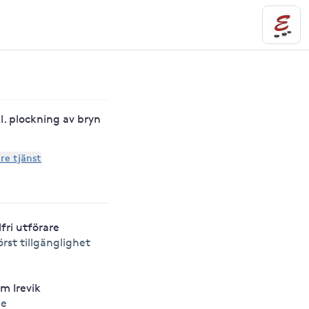
l. plockning av bryn
are tjänst
lfri utförare
örst tillgänglighet
m Irevik
ie