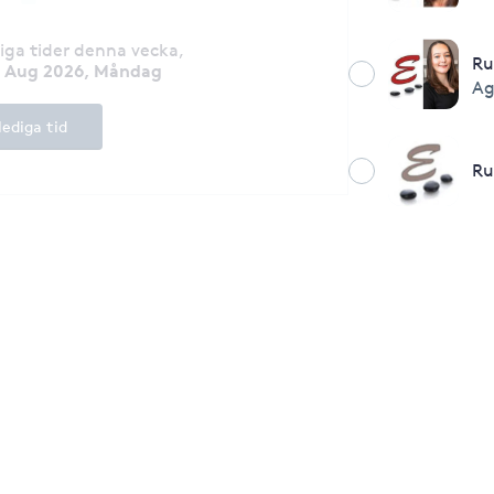
diga tider denna vecka
,
R
0 Aug 2026, Måndag
Ag
lediga tid
Ru