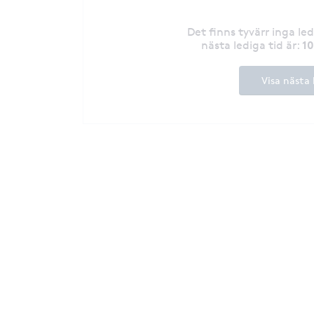
Det finns tyvärr inga le
1
nästa lediga tid är
:
Visa nästa 