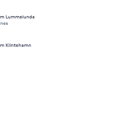
um Lummelunda
nes
m Klintehamn