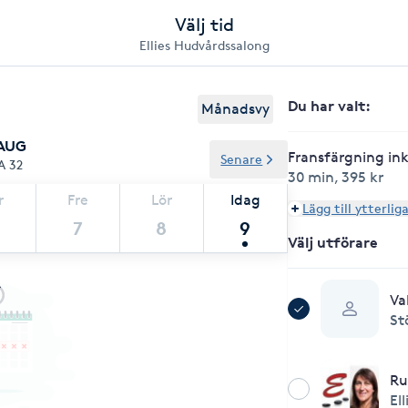
Välj tid
Ellies Hudvårdssalong
Du har valt
:
Månadsvy
 AUG
Fransfärgning ink
Senare
A 32
30 min
,
395 kr
r
Fre
Lör
Idag
Lägg till ytterlig
7
8
9
Välj utförare
Va
St
Ru
Ell