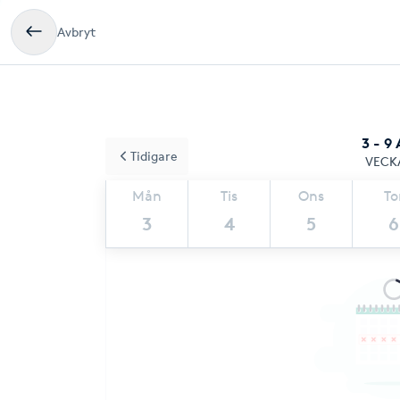
Avbryt
3 - 9
Tidigare
VECK
Mån
Tis
Ons
To
3
4
5
6