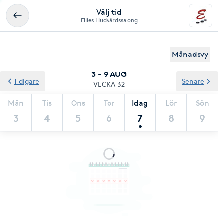
Välj tid
Ellies Hudvårdssalong
Månadsvy
3 - 9 AUG
Tidigare
Senare
VECKA 32
Mån
Tis
Ons
Tor
Idag
Lör
Sön
3
4
5
6
7
8
9