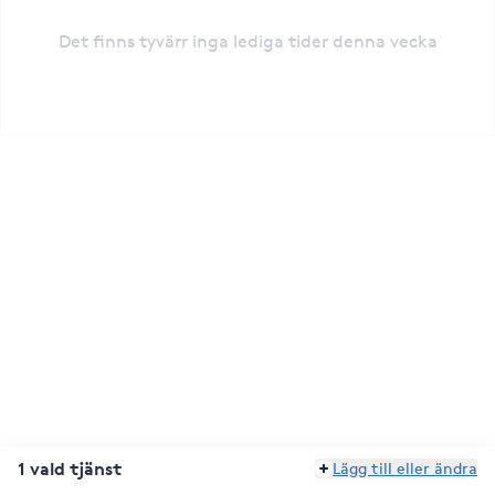
Det finns tyvärr inga lediga tider denna vecka
1 vald tjänst
Lägg till eller ändra