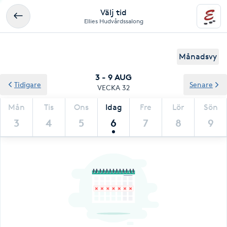
Välj tid
Ellies Hudvårdssalong
Månadsvy
3 - 9 AUG
Tidigare
Senare
VECKA 32
Mån
Tis
Ons
Idag
Fre
Lör
Sön
3
4
5
6
7
8
9