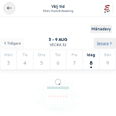
Välj tid
Ellies Hudvårdssalong
Månadsvy
3 - 9 AUG
Tidigare
Senare
VECKA 32
Mån
Tis
Ons
Tor
Fre
Idag
Sön
3
4
5
6
7
8
9