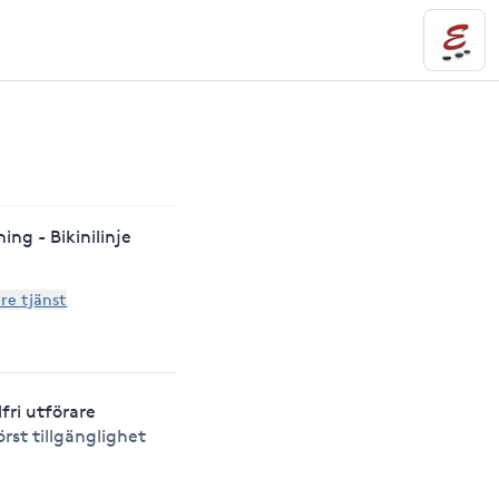
ing - Bikinilinje
are tjänst
lfri utförare
örst tillgänglighet