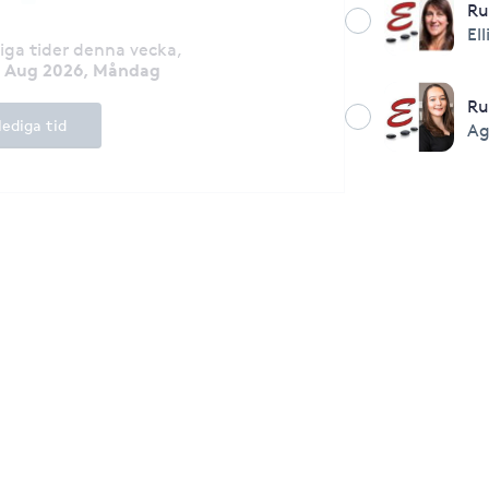
Ru
Ell
diga tider denna vecka
,
0 Aug 2026, Måndag
R
lediga tid
Ag