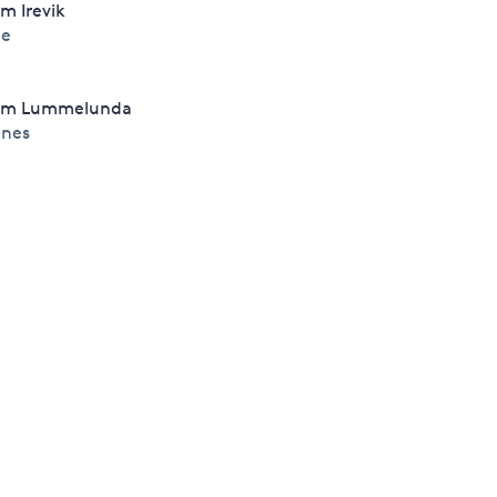
m Irevik
ie
um Lummelunda
nes