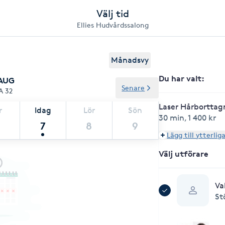
Välj tid
Ellies Hudvårdssalong
Månadsvy
Du har valt
:
 AUG
Senare
A 32
Laser Hårborttagn
r
Idag
Lör
Sön
30 min
,
1 400 kr
7
8
9
Lägg till ytterlig
Välj utförare
Va
St