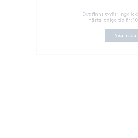
Det finns tyvärr inga le
1
nästa lediga tid är
:
Visa nästa 