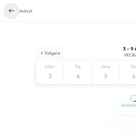
Avbryt
3 - 9
Tidigare
VECK
Mån
Tis
Ons
To
3
4
5
6