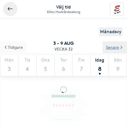
Välj tid
Ellies Hudvårdssalong
Månadsvy
3 - 9 AUG
Tidigare
Senare
VECKA 32
Mån
Tis
Ons
Tor
Fre
Idag
Sön
3
4
5
6
7
8
9