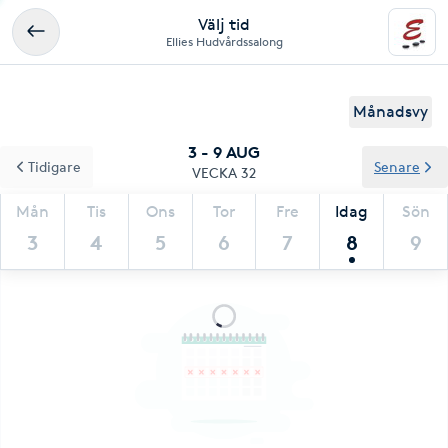
Välj tid
Ellies Hudvårdssalong
Månadsvy
3 - 9 AUG
Tidigare
Senare
VECKA 32
Mån
Tis
Ons
Tor
Fre
Idag
Sön
3
4
5
6
7
8
9