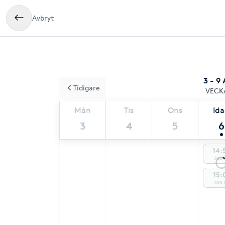
Avbryt
3 - 9
Tidigare
VECK
Mån
Tis
Ons
Id
3
4
5
6
14:
300 
15:
300 