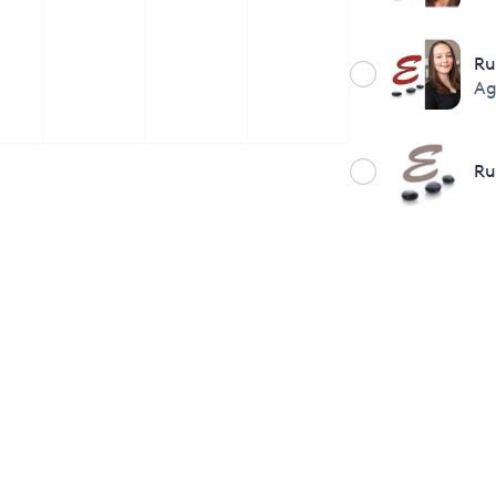
R
Ag
Ru