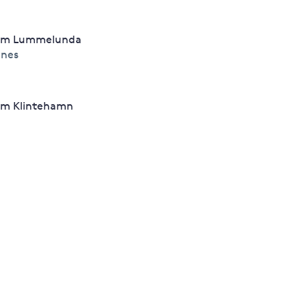
um Lummelunda
nes
m Klintehamn