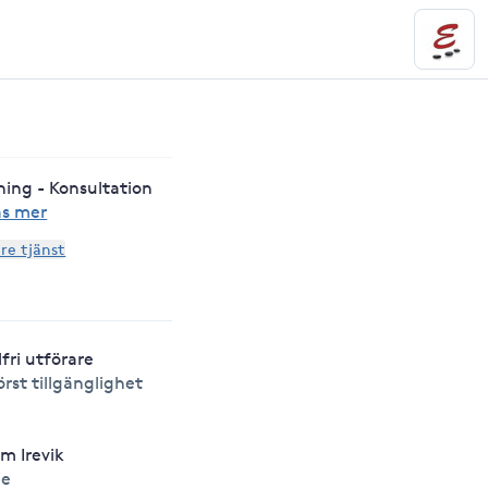
ning - Konsultation
äs mer
are tjänst
lfri utförare
örst tillgänglighet
m Irevik
ie