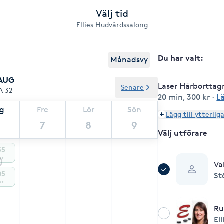
Välj tid
Ellies Hudvårdssalong
Du har valt
:
Månadsvy
 AUG
Laser Hårborttag
Senare
A 32
20 min
,
300 kr
·
L
ag
Fre
Lör
Sön
Lägg till ytterlig
7
8
9
Välj utförare
55
kr
Va
05
St
kr
Ru
Ell