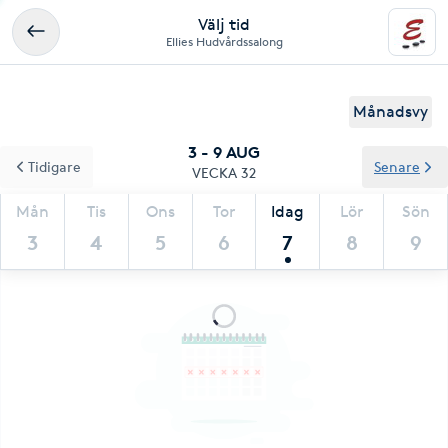
Välj tid
Ellies Hudvårdssalong
Månadsvy
3 - 9 AUG
Tidigare
Senare
VECKA 32
Mån
Tis
Ons
Tor
Idag
Lör
Sön
3
4
5
6
7
8
9