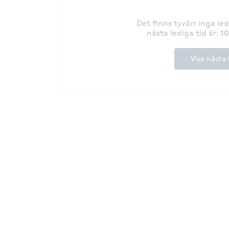
Det finns tyvärr inga le
1
nästa lediga tid är
:
Visa nästa 