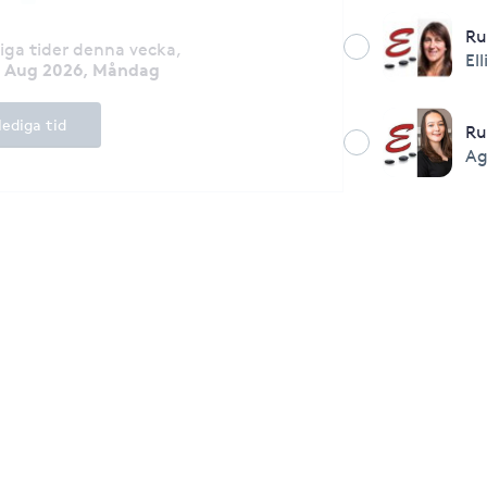
Ru
diga tider denna vecka
,
Ell
0 Aug 2026, Måndag
lediga tid
R
Ag