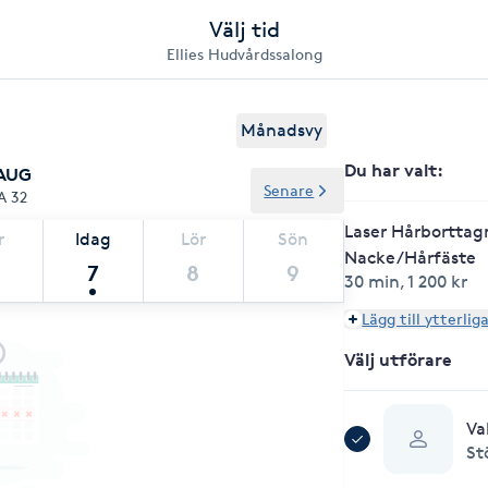
Välj tid
Ellies Hudvårdssalong
Månadsvy
Du har valt
:
 AUG
Senare
A 32
Laser Hårborttag
r
Idag
Lör
Sön
Nacke/Hårfäste
7
8
9
30 min
,
1 200 kr
Lägg till ytterlig
Välj utförare
Va
St