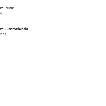
m Irevik
ie
um Lummelunda
nes