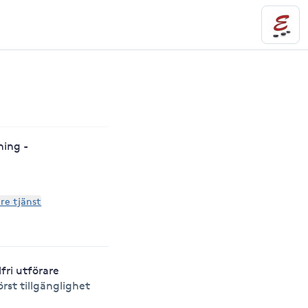
ning -
are tjänst
lfri utförare
örst tillgänglighet