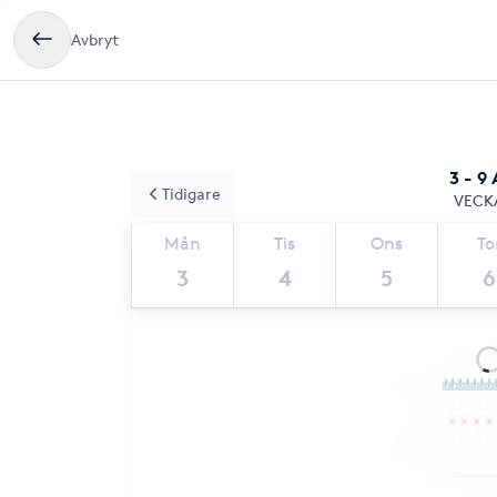
Avbryt
3 - 9
Tidigare
VECK
Mån
Tis
Ons
To
3
4
5
6