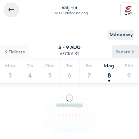
Välj tid
Ellies Hudvårdssalong
Månadsvy
3 - 9 AUG
Tidigare
Senare
VECKA 32
Mån
Tis
Ons
Tor
Fre
Idag
Sön
3
4
5
6
7
8
9