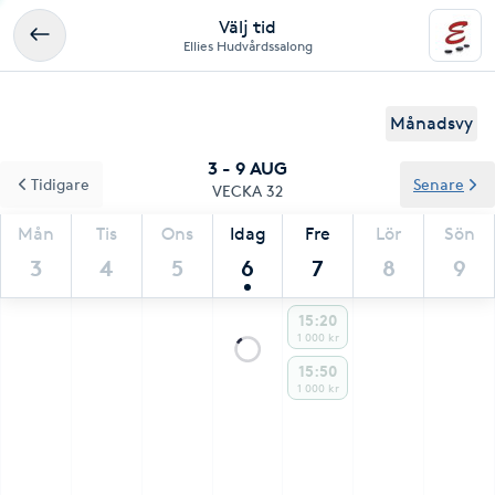
Välj tid
Ellies Hudvårdssalong
Månadsvy
3 - 9 AUG
Tidigare
Senare
VECKA 32
Mån
Tis
Ons
Idag
Fre
Lör
Sön
3
4
5
6
7
8
9
15:20
1 000 kr
15:50
1 000 kr