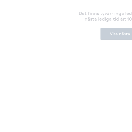
Det finns tyvärr inga le
1
nästa lediga tid är
:
Visa nästa 