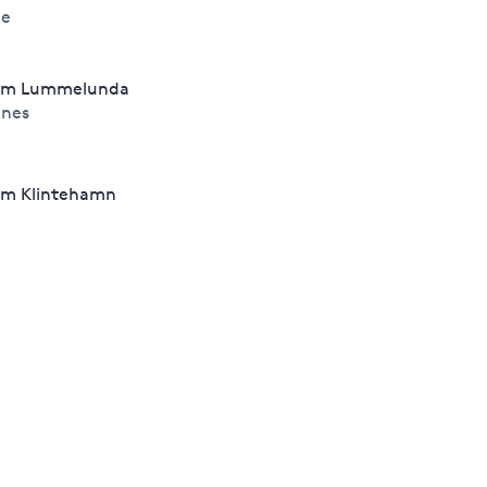
ie
um Lummelunda
nes
m Klintehamn