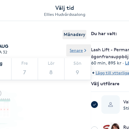
Välj tid
Ellies Hudvårdssalong
Du har valt
:
Månadsvy
 AUG
Lash Lift - Perm
Senare
A 32
ögonfransuppböj
60 min
,
895 kr
·
L
ag
Fre
Lör
Sön
7
8
9
Lägg till ytterlig
Välj utförare
Va
St
Ru