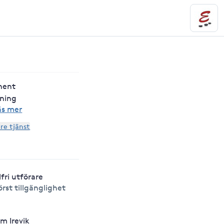
anent
ning
äs mer
are tjänst
lfri utförare
örst tillgänglighet
m Irevik