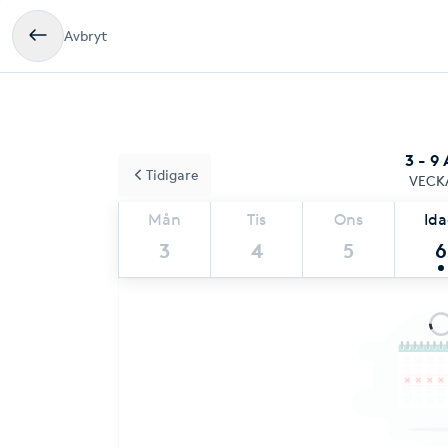
Avbryt
3 - 9
Tidigare
VECK
Mån
Tis
Ons
Id
3
4
5
6