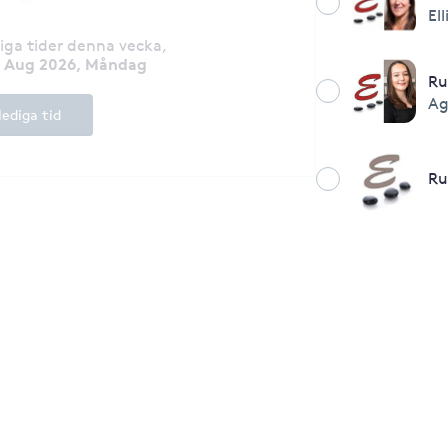
Ell
diga tider denna vecka
,
0 Aug 2026, Måndag
R
Ag
lediga tid
Ru