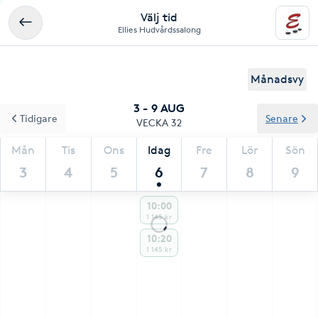
Välj tid
Ellies Hudvårdssalong
Månadsvy
3 - 9 AUG
Tidigare
Senare
VECKA 32
Mån
Tis
Ons
Idag
Fre
Lör
Sön
3
4
5
6
7
8
9
10:00
1 145 kr
10:20
1 145 kr