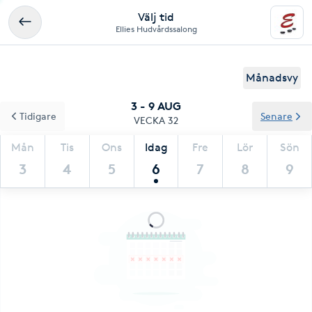
Välj tid
Ellies Hudvårdssalong
Månadsvy
3 - 9 AUG
Tidigare
Senare
VECKA 32
Mån
Tis
Ons
Idag
Fre
Lör
Sön
3
4
5
6
7
8
9