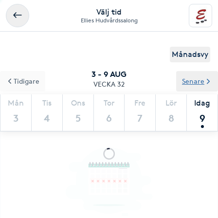
Välj tid
Ellies Hudvårdssalong
Månadsvy
3 - 9 AUG
Tidigare
Senare
VECKA 32
Mån
Tis
Ons
Tor
Fre
Lör
Idag
3
4
5
6
7
8
9