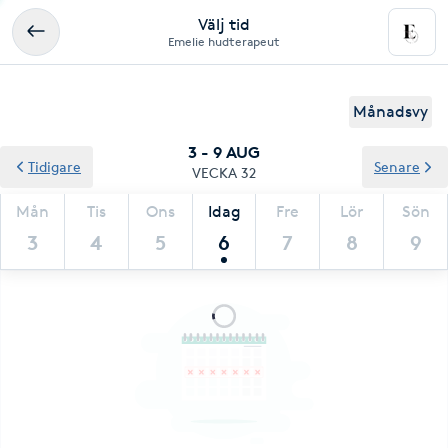
Välj tid
Emelie hudterapeut
Månadsvy
3 - 9 AUG
Tidigare
Senare
VECKA 32
Mån
Tis
Ons
Idag
Fre
Lör
Sön
3
4
5
6
7
8
9