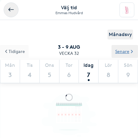
Välj tid
Emmas Hudvård
Månadsvy
3 - 9 AUG
Tidigare
Senare
VECKA 32
Mån
Tis
Ons
Tor
Idag
Lör
Sön
3
4
5
6
7
8
9