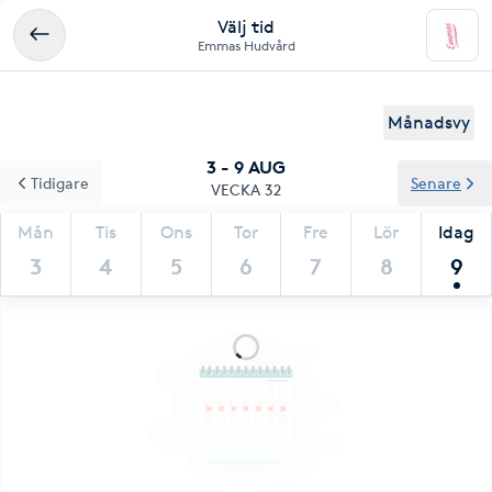
Välj tid
Emmas Hudvård
Månadsvy
3 - 9 AUG
Tidigare
Senare
VECKA 32
Mån
Tis
Ons
Tor
Fre
Lör
Idag
3
4
5
6
7
8
9