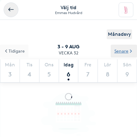
Välj tid
Emmas Hudvård
Månadsvy
3 - 9 AUG
Tidigare
Senare
VECKA 32
Mån
Tis
Ons
Idag
Fre
Lör
Sön
3
4
5
6
7
8
9