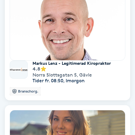
PRP (Platelet Rich Plasma)
PRX-T33
Psoriasis
Markus Lenz - Legitimerad Kiropraktor
PT
4.8
R
Norra Slottsgatan 5
,
Gävle
Tider fr. 08:50, Imorgon
Radiofrekvens
Branschorg.
Rakning
Reflexologi