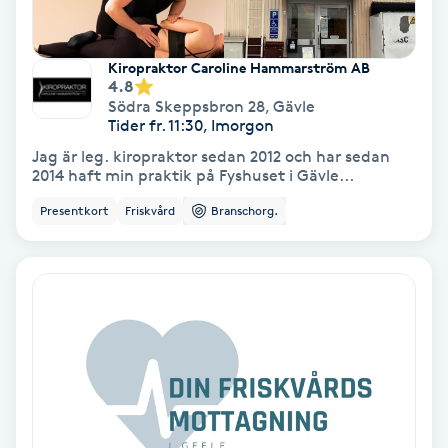
Fotmassage
Kiropraktor Caroline Hammarström AB
Fotsvamp
4.8
Södra Skeppsbron 28
,
Gävle
Tider fr. 11:30, Imorgon
Fotvård
Jag är leg. kiropraktor sedan 2012 och har sedan
2014 haft min praktik på Fyshuset i Gävle...
Fransar
Presentkort
Friskvård
Branschorg.
Fransborttagning
Fransfärgning
Fransförlängning
Fransförlängning Megavolym