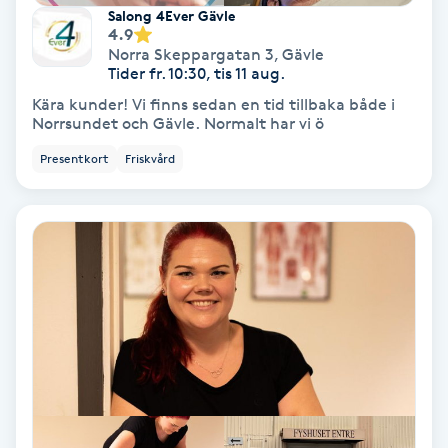
Extensions borttagning
Salong 4Ever Gävle
4.9
Norra Skeppargatan 3
,
Gävle
Eyeliner-tatuering
Tider fr. 10:30, tis 11 aug.
F
Kära kunder! Vi finns sedan en tid tillbaka både i
Norrsundet och Gävle. Normalt har vi ö
Face framing
Presentkort
Friskvård
Faceliftmassage
Fet hårbotten
Fettreducering
Fibromassage
Fillers