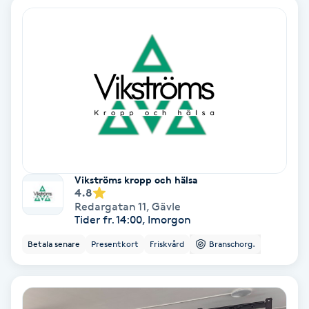
Nagelförlängning akryl
Nagelförlängning gelé
Nagelförlängning glasfiber
Nagelförlängning silke
Vikströms kropp och hälsa
Nagelförstärkning
4.8
Redargatan 11
,
Gävle
Tider fr. 14:00, Imorgon
Nagelklippning
Betala senare
Presentkort
Friskvård
Branschorg.
Nagelsvamp
Nageltrång