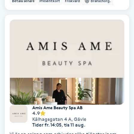
Betala senare
Presentkort
Friskvård
Branschorg.
Ansiktsbehandling djuprengörande
B
Babylights
Balayage
Bambumassage
Barber
Barnklippning
Amis Ame Beauty Spa AB
4.9
BIAB
Kålhagsgatan 4 A
,
Gävle
Tider fr. 14:05, tis 11 aug.
Blowout