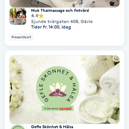
Spa
Muk Thaimassage och fotvård
4.9
Sjunde tvärgatan 40B
,
Gävle
Spa manikyr & pedikyr
Tider fr. 14:00, Idag
Presentkort
Spa-manikyr
Spa-pedikyr
Spraytan
Stylist
Sugaring
Svensk massage
Gefle Skönhet & Hälsa