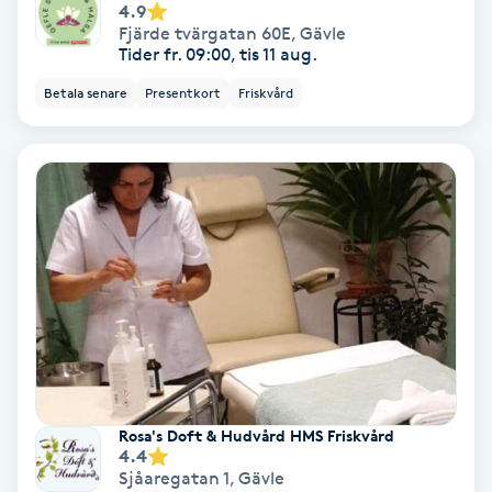
4.9
Fjärde tvärgatan 60E
,
Gävle
Svettbehandling
Tider fr. 09:00, tis 11 aug.
T
Betala senare
Presentkort
Friskvård
Tuina-massage
Taktil massage
Tandblekning
Tandläkare
Tatuering
Tatueringsborttagning
Rosa's Doft & Hudvård HMS Friskvård
4.4
Sjåaregatan 1
,
Gävle