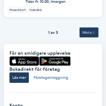
Terapi
Tider fr. 10:00, Imorgon
Presentkort
Friskvård
Thaimassage
Toning
1 av 3
Nästa
Torr hårbotten
För en smidigare upplevelse
Torrborstning
Triggerpunktsmassage
Bokadirekt för företag
Läs mer
Företagsinloggning
Trådning
Träning
Konto