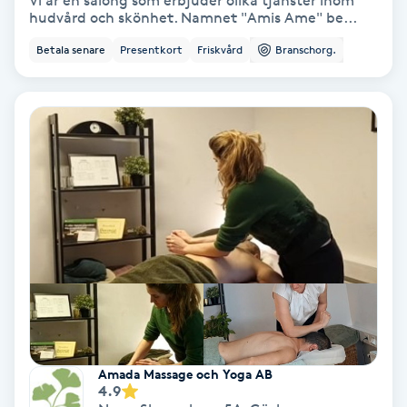
Vi är en salong som erbjuder olika tjänster inom
hudvård och skönhet. Namnet "Amis Ame" be...
Bottenfärg
Betala senare
Presentkort
Friskvård
Branschorg.
Brynformning
Brynfärgning
Brynplockning
Bröllopsuppsättning
C
Celluliter
Coachning
Amada Massage och Yoga AB
4.9