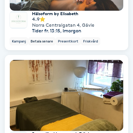
Hypnos
Hälsoform by Elisabeth
4.9
Hårborttagning
Norra Centralgatan 4
,
Gävle
Tider fr. 13:15, Imorgon
Hårbottenbehandling
Kampanj
Betala senare
Presentkort
Friskvård
Hårförlängning
Hårvård
Hälsa
Hälsprickor
I
Idrottsmassage