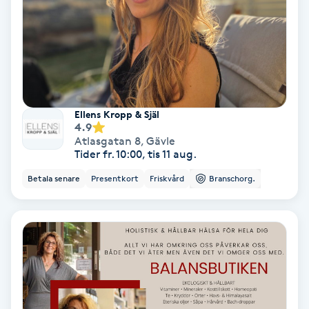
Regndroppsmassage
Reiki
Reikihealing
Ellens Kropp & Själ
Reiki massage
4.9
Atlasgatan 8
,
Gävle
Tider fr. 10:00, tis 11 aug.
Restorative Yoga
Betala senare
Presentkort
Friskvård
Branschorg.
Rosacea
Rosenmetoden
Ryggmassage
S