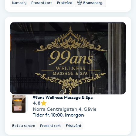
Kampanj
Presentkort
Friskvård
Branschorg.
Koppningsmassage
Kosmetisk tatuering
Kostrådgivning
Kroppsinpackning
Kroppspeeling
Käkledsbehandling
99ans Wellness Massage & Spa
4.8
Norra Centralgatan 4
,
Gävle
Kärlbehandling
Tider fr. 10:00, Imorgon
L
Betala senare
Presentkort
Friskvård