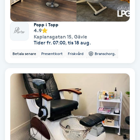
Skoinlägg
Popp i Topp
Skägg
4.9
Kaplansgatan 15
,
Gävle
Tider fr. 07:00, tis 18 aug.
Skäggfärgning
Betala senare
Presentkort
Friskvård
Branschorg.
Skäggklippning
Skäggtrimmning
Skönhet
Slingor
Sockring