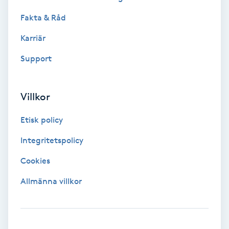
Volymfransar
Fakta & Råd
Karriär
Vårtor
Support
Y
Yin Yoga
Villkor
Yoga
Etisk policy
Integritetspolicy
Yoga Nidra
Cookies
Yogamassage
Allmänna villkor
Z
Zonterapi