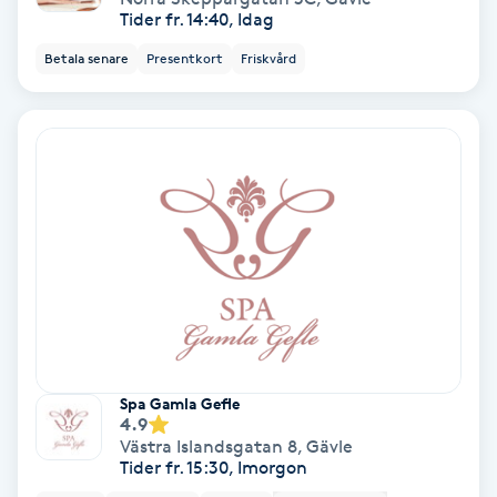
Tider fr. 14:40, Idag
Keratinbehandling
Betala senare
Presentkort
Friskvård
Kinesiologi
Kinesisk medicin
Kiropraktik
Klangmassage
Klippning
Spa Gamla Gefle
Klippning & Slingor
4.9
Västra Islandsgatan 8
,
Gävle
Tider fr. 15:30, Imorgon
Klippning ungdom