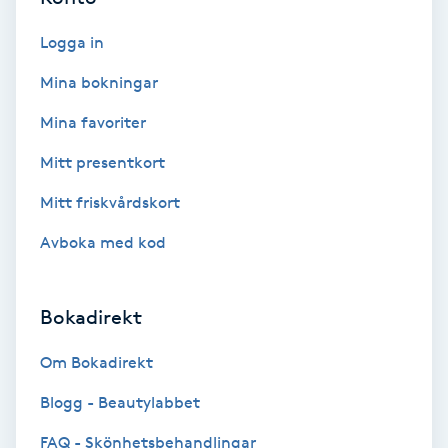
Tvätt & Fön
V
Logga in
Mina bokningar
Vaccination
Mina favoriter
Vampyrbehandling
Mitt presentkort
Vaxning
Mitt friskvårdskort
Avboka med kod
Vaxning brasiliansk
Veterinär
Bokadirekt
Om Bokadirekt
Vibrationsmassage
Blogg - Beautylabbet
Vinyasa Yoga
FAQ - Skönhetsbehandlingar