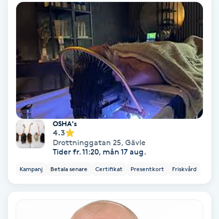
Personlig tränare
Picolaser
Piercing
Pigmentbehandling
OSHA's
Pigmentfläckar
4.3
Drottninggatan 25
,
Gävle
Tider fr. 11:20, mån 17 aug.
Plastikkirurgi
Kampanj
Betala senare
Certifikat
Presentkort
Friskvård
Powder brows
Power Yoga