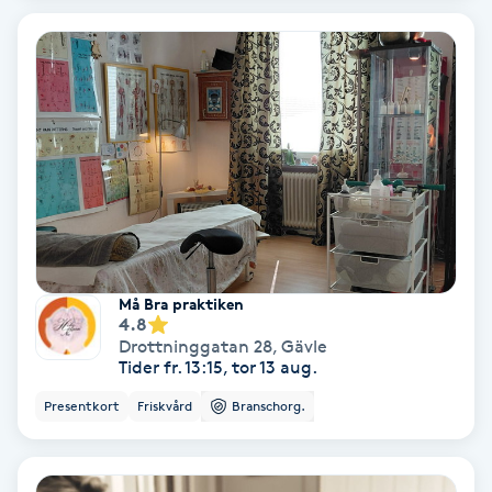
Laserbehandling
Lashlift Keratin
LED-ljusterapi
Liktornar
LPG
Må Bra praktiken
LPG-behandling
4.8
Drottninggatan 28
,
Gävle
Tider fr. 13:15, tor 13 aug.
LPG-massage
Presentkort
Friskvård
Branschorg.
Luggklippning