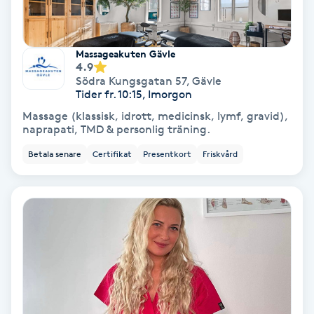
Färgning
Massageakuten Gävle
Föning
4.9
Södra Kungsgatan 57
,
Gävle
G
Tider fr. 10:15, Imorgon
Gel naglar
Massage (klassisk, idrott, medicinsk, lymf, gravid),
naprapati, TMD & personlig träning.
Gelenaglar
Betala senare
Certifikat
Presentkort
Friskvård
Gellack
Gellack med förstärkning
Gravidmassage
Gravidyoga