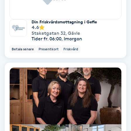
Fransförlängning Volym
Din Friskvårdsmottagning i Gefle
Fransk manikyr
4.6
Staketgatan 32
,
Gävle
Tider fr. 06:00, Imorgon
Fransrengöring
Betala senare
Presentkort
Friskvård
Frekvensterapi
Friskvård
Friskvårdsmassage
Frisör
Funktionsanalys