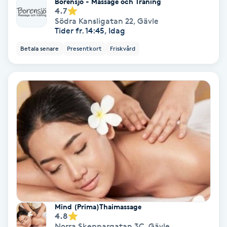
Borensjö - Massage och Träning
4.7
Södra Kansligatan 22
,
Gävle
IPL
Tider fr. 14:45, Idag
Betala senare
Presentkort
Friskvård
IPL hårborttagning
IR-massage
J
Japansk massage
K
K18
Katun fransar
Mind (Prima)Thaimassage
4.8
Kemisk peeling
Norra Skeppargatan 3C
,
Gävle