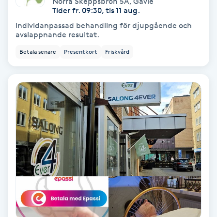
Norra Skeppsbron 5A
,
Gävle
Color correction
Tider fr. 09:30, tis 11 aug.
Individanpassad behandling för djupgående och
Cryoterapi
avslappnande resultat.
D
Betala senare
Presentkort
Friskvård
Damklippning
Dermapen
Diamantslipning
E
Enzympeeling
Extensions