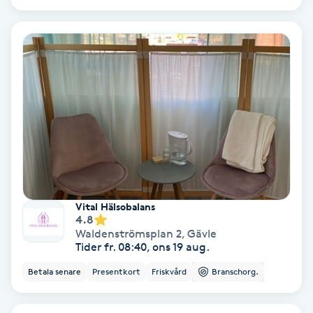
Osteopati
P
Paraffinbehandling
Pedikyr
Pensionärklippning
Permanent
Vital Hälsobalans
4.8
Permanent hårborttagning
Waldenströmsplan 2
,
Gävle
Tider fr. 08:40, ons 19 aug.
Permanent ögonbrynsmakeup
Betala senare
Presentkort
Friskvård
Branschorg.
Personal shopper