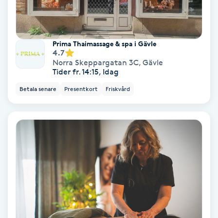
Hollywood Peel
Hot Stone Massage
Prima Thaimassage & spa i Gävle
4.7
Norra Skeppargatan 3C
,
Gävle
Hot yoga
Tider fr. 14:15, Idag
Betala senare
Presentkort
Friskvård
Hudföryngring
Huduppstramning
Hudvård
Hyaluronsyra
Hyperhidros