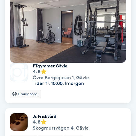
Nagelvård
Naglar borttagning
Naglar reparation
PTgymmet Gävle
Naprapati
4.8
Övre Bergsgatan 1
,
Gävle
Tider fr. 10:00, Imorgon
Navelpiercing
Branschorg.
NBE-massage
Js Friskvård
Ny frisyr
4.8
O
Skogmursvägen 4
,
Gävle