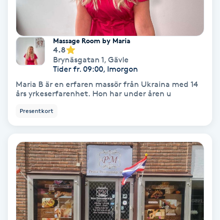
Gruppträning
Massage Room by Maria
4.8
Gua Sha-massage
Brynäsgatan 1
,
Gävle
H
Tider fr. 09:00, Imorgon
Maria B är en erfaren massör från Ukraina med 14
Hatha Yoga
års yrkeserfarenhet. Hon har under åren u
Presentkort
Headspa
Healing
Herrklippning
HIFU