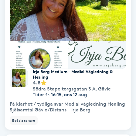
Medium
Megavolymfransar
Melasma
Mesoterapi
Irja Berg Medium – Medial Vägledning &
MicroPen
Healing
4.8
Södra Stapeltorgsgatan 3 A
,
Gävle
Microshading
Tider fr. 16:15, ons 12 aug.
Få klarhet / tydliga svar Medial vägledning Healing
Själsamtal Gävle/Distans – Irja Berg
Mixfransar
N
Betala senare
Nagelförlängning