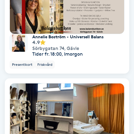
Samtalsterapi
Senioryoga
Annelie Boström - Universell Balans
4.9
Shiatsu
Sörbygatan 74
,
Gävle
Tider fr. 18:00, Imorgon
Singelfransar
Presentkort
Friskvård
Sjukgymnastik
Skalpmassage
Skinbooster
Sklerosering