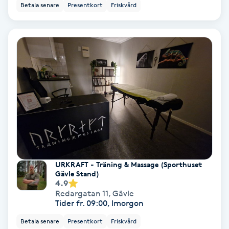
Betala senare
Presentkort
Friskvård
Olaplex
Olaplexbehandling
Ombre
Ombre brows
Ombre naglar
Optiker
URKRAFT - Träning & Massage (Sporthuset
Gävle Stand)
Ortobionomi
4.9
Redargatan 11
,
Gävle
Tider fr. 09:00, Imorgon
Ortopedi
Betala senare
Presentkort
Friskvård