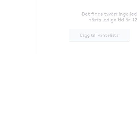
Det finns tyvärr inga le
1
nästa lediga tid är
:
Lägg till väntelista