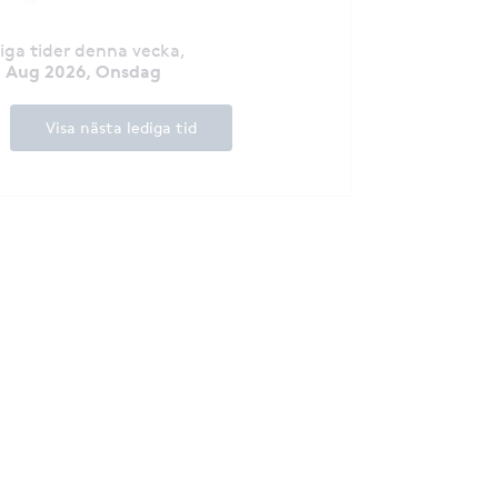
diga tider denna vecka
,
2 Aug 2026, Onsdag
Visa nästa lediga tid