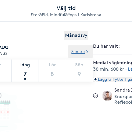
Välj tid
Eter&Eld, Mindful&Yoga i Karlskrona
Månadsvy
Du har valt
:
 AUG
Senare
A 32
Medial väglednin
r
Idag
Lör
Sön
30 min
,
600 kr
·
L
7
8
9
Lägg till ytterlig
Sandra
Energia
Reflexo