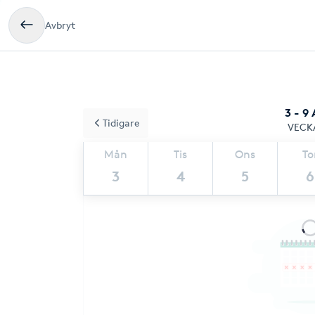
Avbryt
3 - 9
Tidigare
VECK
Mån
Tis
Ons
To
3
4
5
6