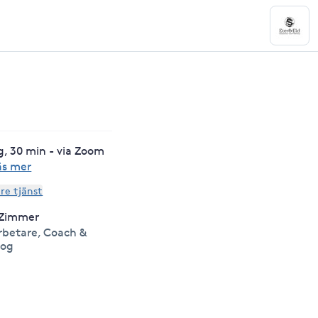
g, 30 min - via Zoom
äs mer
are tjänst
 Zimmer
rbetare, Coach &
log