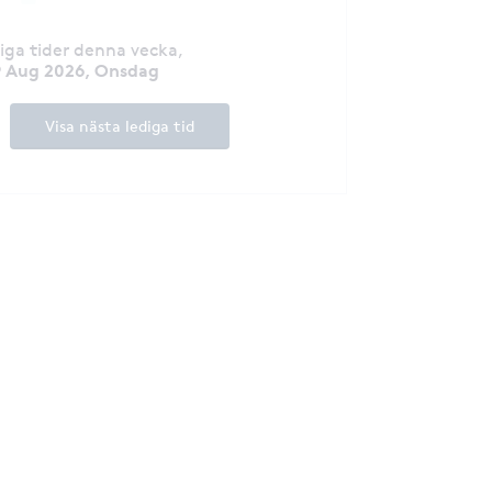
diga tider denna vecka
,
9 Aug 2026, Onsdag
Visa nästa lediga tid