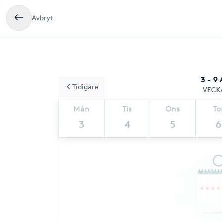
Avbryt
3 - 9
Tidigare
VECK
Mån
Tis
Ons
To
3
4
5
6