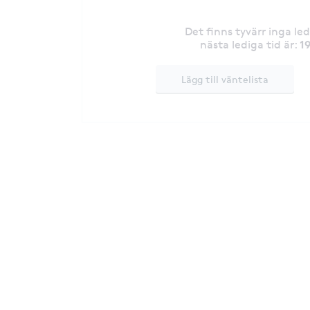
Det finns tyvärr inga le
1
nästa lediga tid är
:
Lägg till väntelista