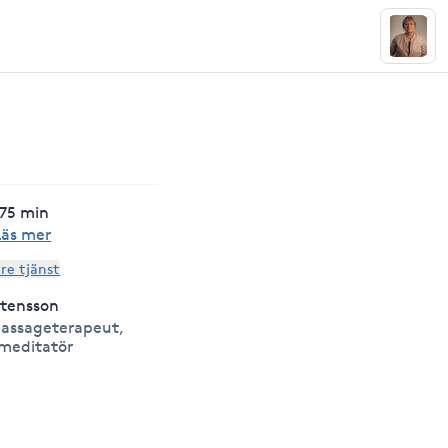
 75 min
Läs mer
are tjänst
stensson
assageterapeut,
 meditatör