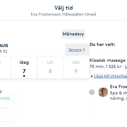
Välj tid
Eva Frostensson Hälsosjälen Umeå
Månadsvy
Du har valt
:
 AUG
Senare
A 32
Klassisk massage
r
Idag
Lör
Sön
75 min
,
1 025 kr
·
7
8
9
Lägg till ytterlig
Eva Fro
Spa & m
näring,