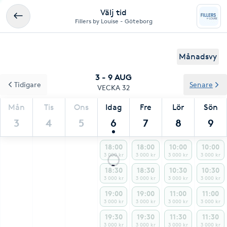
Välj tid
Fillers by Louise - Göteborg
Månadsvy
3 - 9 AUG
Tidigare
Senare
VECKA 32
Mån
Tis
Ons
Idag
Fre
Lör
Sön
3
4
5
6
7
8
9
18:00
18:00
10:00
10:00
3 000 kr
3 000 kr
3 000 kr
3 000 kr
18:30
18:30
10:30
10:30
3 000 kr
3 000 kr
3 000 kr
3 000 kr
19:00
19:00
11:00
11:00
3 000 kr
3 000 kr
3 000 kr
3 000 kr
19:30
19:30
11:30
11:30
3 000 kr
3 000 kr
3 000 kr
3 000 kr