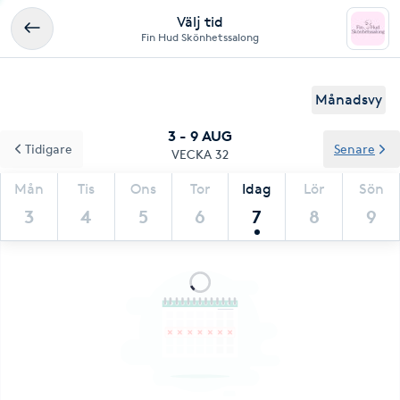
Välj tid
Fin Hud Skönhetssalong
Månadsvy
3 - 9 AUG
Tidigare
Senare
VECKA 32
Mån
Tis
Ons
Tor
Idag
Lör
Sön
3
4
5
6
7
8
9