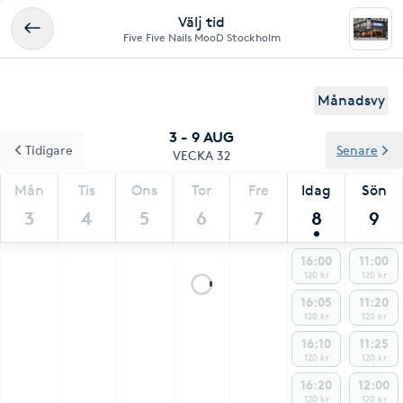
Välj tid
Five Five Nails MooD Stockholm
Månadsvy
3 - 9 AUG
Tidigare
Senare
VECKA 32
Mån
Tis
Ons
Tor
Fre
Idag
Sön
3
4
5
6
7
8
9
16:00
11:00
120 kr
120 kr
16:05
11:20
120 kr
120 kr
16:10
11:25
120 kr
120 kr
16:20
12:00
120 kr
120 kr