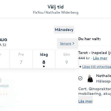
Välj tid
FixYou / Nathalie Widerberg
Månadsvy
Du har valt
:
 AUG
Senare
A 32
Tarot - inspelad lj
r
Fre
Idag
Sön
444 kr
·
Läs mer
7
8
9
Lägg till ytterlig
Nathali
Hälsosp
Cert. Qinopraktor
mobilisering, akup
PSYCK-K, NLP och
Läs mer
trauma release) Li
näringsterapeut 