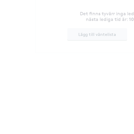
Det finns tyvärr inga le
1
nästa lediga tid är
:
Lägg till väntelista