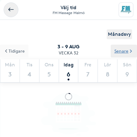
Välj tid
FM Massage Malmö
Månadsvy
3 - 9 AUG
Tidigare
Senare
VECKA 32
Mån
Tis
Ons
Idag
Fre
Lör
Sön
3
4
5
6
7
8
9