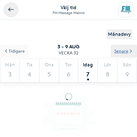
Välj tid
FM Massage Malmö
Månadsvy
3 - 9 AUG
Tidigare
Senare
VECKA 32
Mån
Tis
Ons
Tor
Idag
Lör
Sön
3
4
5
6
7
8
9