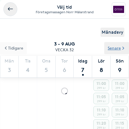
Välj tid
Företagsmassagen Norr Mälarstrand
Månadsvy
3 - 9 AUG
Tidigare
Senare
VECKA 32
Mån
Tis
Ons
Tor
Idag
Lör
Sön
3
4
5
6
7
8
9
11:00
11:00
299 kr
299 kr
11:05
11:05
299 kr
299 kr
11:10
11:10
299 kr
299 kr
11:20
11:15
299 kr
299 kr