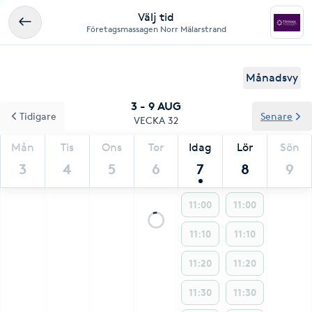
Välj tid
Företagsmassagen Norr Mälarstrand
Månadsvy
3 - 9 AUG
Tidigare
Senare
VECKA 32
Mån
Tis
Ons
Tor
Idag
Lör
Sön
3
4
5
6
7
8
9
11:00
11:00
11:10
11:10
11:20
11:20
11:30
11:30