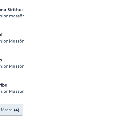
na Sirithes
nior massör
i
nior Massör
o
nior Massör
riba
nior Massör
tförare (4)