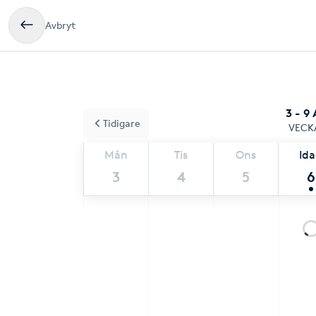
Avbryt
3 - 9
Tidigare
VECK
Mån
Tis
Ons
Id
3
4
5
6