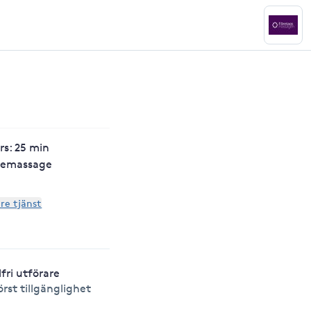
rs: 25 min
jemassage
are tjänst
lfri utförare
örst tillgänglighet