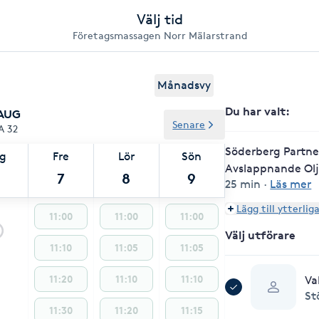
Välj tid
Företagsmassagen Norr Mälarstrand
Månadsvy
Du har valt
:
 AUG
Senare
A 32
Söderberg Partne
ag
Fre
Lör
Sön
Avslappnande Ol
7
8
9
25 min
·
Läs mer
Lägg till ytterlig
11:00
11:00
11:00
Välj utförare
11:10
11:05
11:05
11:20
11:10
11:10
Va
St
11:30
11:20
11:15