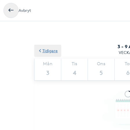
Avbryt
3 - 9
Tidigare
VECK
Mån
Tis
Ons
To
3
4
5
6