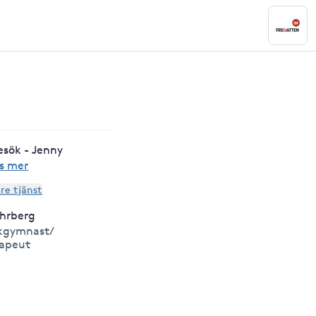
esök - Jenny
s mer
are tjänst
hrberg
kgymnast/
rapeut