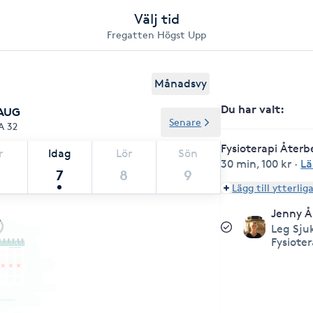
Välj tid
Fregatten Högst Upp
Månadsvy
Du har valt
:
 AUG
Senare
A 32
Fysioterapi Återb
r
Idag
Lör
Sön
30 min
,
100 kr
·
Lä
7
8
9
Lägg till ytterlig
Jenny Å
Leg Sju
Fysiote