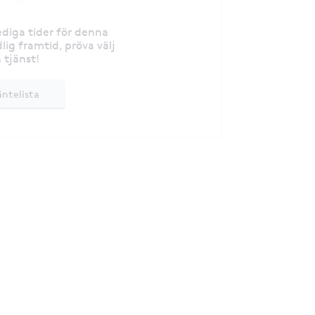
lediga tider för denna
lig framtid, pröva välj
 tjänst!
äntelista