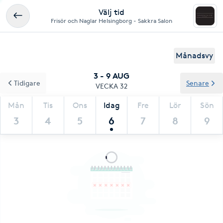
Välj tid
Frisör och Naglar Helsingborg - Sakkra Salon
Månadsvy
3 - 9 AUG
Tidigare
Senare
VECKA 32
Mån
Tis
Ons
Idag
Fre
Lör
Sön
3
4
5
6
7
8
9