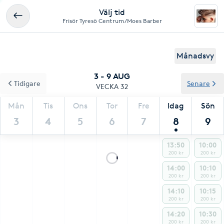
Välj tid
Frisör Tyresö Centrum/Moes Barber
Månadsvy
3 - 9 AUG
Tidigare
Senare
VECKA 32
Mån
Tis
Ons
Tor
Fre
Idag
Sön
3
4
5
6
7
8
9
13:50
10:00
200 kr
200 kr
14:00
10:10
200 kr
200 kr
14:10
10:15
200 kr
200 kr
14:20
10:30
200 kr
200 kr